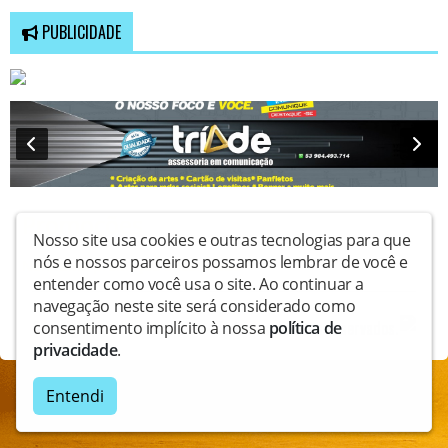
PUBLICIDADE
Promoções
Nosso site usa cookies e outras tecnologias para que
nós e nossos parceiros possamos lembrar de você e
Nenhuma promoção encontrada
entender como você usa o site. Ao continuar a
navegação neste site será considerado como
Copyright © Nossaradiofm - Todos os direitos reservados.
consentimento implícito à nossa
política de
privacidade
.
Entendi