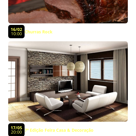
16/02
Churras Rock
10:00
17/05
7ª Edição Feira Casa & Decoração
20:00