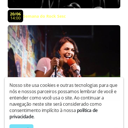
20/06
Semana do Rock Sesc
14:00
Nosso site usa cookies e outras tecnologias para que
nós e nossos parceiros possamos lembrar de você e
entender como você usa o site. Ao continuar a
navegação neste site será considerado como
16/05
Bruna Louise em Jaraguá do Sul
consentimento implícito à nossa
política de
19:00
privacidade
.